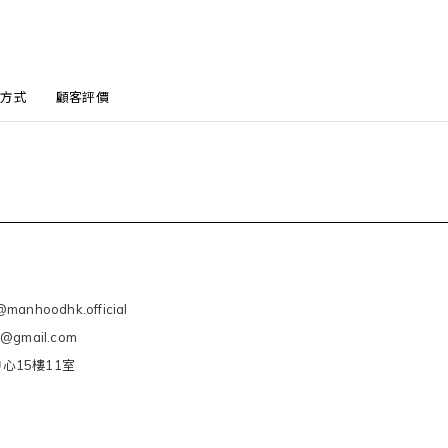
方式
顧客評價
manhoodhk.official
e@gmail.com
心15樓11室